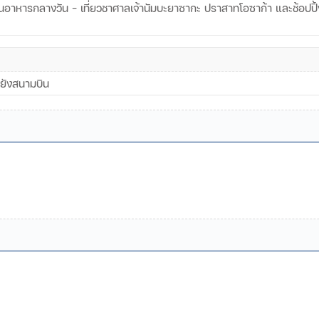
อาหารกลางวัน - เที่ยวชาศาลเจ้านัมบะยาซากะ ปราสาทโอซาก้า และช้อปปิ้ง
ปยังสนามบิน