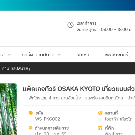
เวลาทำการ
จันทร์-ศุกร์
: 09.00 - 18.00 น.
เทศ
ทัวร์ตามเทศกาล
รถเช่า
แพคเกจทัวร์
6 ท่าน ทริปสบายๆ
แพ็คเกจทัวร์ OSAKA KYOTO เที่ยวแบบส่ว
พักโรงแรม 4 ดาว ย่านช้อปปิ้ง - รถพร้อมคนขับคนไทย - นำเที่
รหัส
สถานที่
WS-PKG002
โอซาก้า-เกียวโต
กำหนดการเดินทาง
ที่พัก
มี.ค. 68 - ธ.ค. 69
พัก 4 ดาว