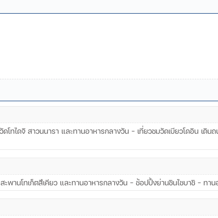
ฉะ วัดโทไดจิ สาวนนารา และทานอาหารกลางวัน - เที่ยวชมวัดเบียวโดอิน เดิ
ไผา สะพานโทเก็ตสึเคียว และทานอาหารกลางวัน - ช้อปปิ้งย่านชินไชบาชิ - ท