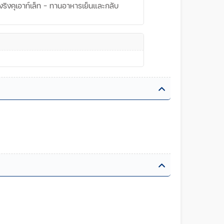
ริงคุเอาท์เล็ท - ทานอาหารเย็นและกลับ