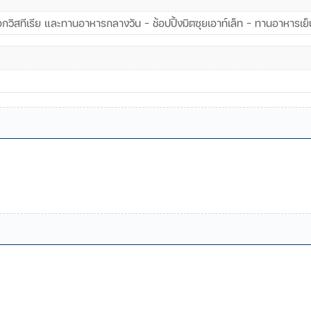
อกวิสทีเรีย และทานอาหารกลางวัน - ช้อปปิ้งมิตซุยเอาท์เล็ท - ทานอาหารเ