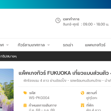
เวลาทำการ
จันทร์-ศุกร์
: 09.00 - 18.00 น.
เทศ
ทัวร์ตามเทศกาล
รถเช่า
แพคเกจทัวร์
น ทริปสบายๆ
แพ็คเกจทัวร์ FUKUOKA เที่ยวแบบส่วนตัว
พักโรงแรม 4 ดาว ย่านช้อปปิ้ง - รถพร้อมคนขับคนไทย - นำเที่
รหัส
สถานที่
WS-PKG004
ฟูกุโอกะ
กำหนดการเดินทาง
ที่พัก
มี.ค. 68 - ธ.ค. 69
พัก 4 ดาว