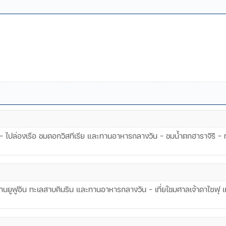
า - ไปล่องเรือ ชมดอกวิสทีเรีย และทานอาหารกลางวัน - ชมน้ำตกฮาราจิริ
่บ้านยูฟูอิน ทะเลสาบคินริน และทานอาหารกลางวัน - เที่ยใชมศาลเจ้าดาไซฟุ