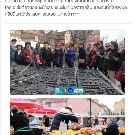
หน้าหนาว มีหิมะ พี่ๆเอเย่นต์ท่านไหนที่ยังไม่มีโอกาสเดินทางไป
โครเอเชียต้องขอแนะนำเลย เริ่มต้นที่เมืองซาเกร็บ และจบที่ดูโบรฟนิก
ทริปนี้เราได้ประสบการณ์เยอะมากจร้าาาาา